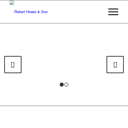
Next
1
2